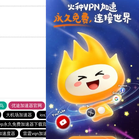
支持
[0]
反对
[0]
支持
[0]
反对
[0]
鸟
优途加速器官网
风驰加速器
旋风加速器
八戒看书
大机场加速器
ios加速器
telegeram苹果加速器
outline
vp永久免费加速器下载官网
老王vqn加速
红海pro加速器
加速度器
雷霆vqn加速官网
快联加速器
加速器哪个好用