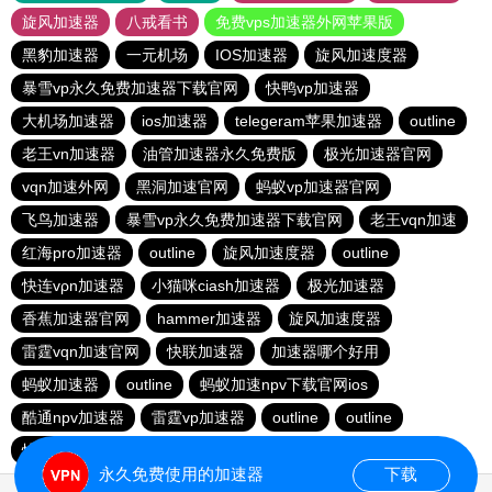
旋风加速器
八戒看书
免费vps加速器外网苹果版
黑豹加速器
一元机场
IOS加速器
旋风加速度器
暴雪vp永久免费加速器下载官网
快鸭vp加速器
大机场加速器
ios加速器
telegeram苹果加速器
outline
老王vn加速器
油管加速器永久免费版
极光加速器官网
vqn加速外网
黑洞加速官网
蚂蚁vp加速器官网
飞鸟加速器
暴雪vp永久免费加速器下载官网
老王vqn加速
红海pro加速器
outline
旋风加速度器
outline
快连vρn加速器
小猫咪ciash加速器
极光加速器
香蕉加速器官网
hammer加速器
旋风加速度器
雷霆vqn加速官网
快联加速器
加速器哪个好用
蚂蚁加速器
outline
蚂蚁加速npv下载官网ios
酷通npv加速器
雷霆vp加速器
outline
outline
快连加速器app
旋风加速度器
vp加速器官网
永久免费使用的加速器
下载