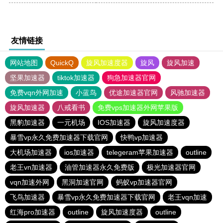
友情链接
网站地图
QuickQ
旋风加速度器
旋风
旋风加速
坚果加速器
tiktok加速器
狗急加速器官网
免费vqn外网加速
小蓝鸟
优途加速器官网
风驰加速器
旋风加速器
八戒看书
免费vps加速器外网苹果版
黑豹加速器
一元机场
IOS加速器
旋风加速度器
暴雪vp永久免费加速器下载官网
快鸭vp加速器
大机场加速器
ios加速器
telegeram苹果加速器
outline
老王vn加速器
油管加速器永久免费版
极光加速器官网
vqn加速外网
黑洞加速官网
蚂蚁vp加速器官网
飞鸟加速器
暴雪vp永久免费加速器下载官网
老王vqn加速
红海pro加速器
outline
旋风加速度器
outline