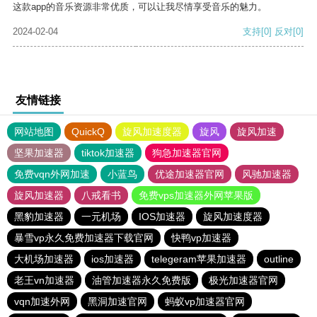
这款app的音乐资源非常优质，可以让我尽情享受音乐的魅力。
2024-02-04
支持
[0]
反对
[0]
友情链接
网站地图
QuickQ
旋风加速度器
旋风
旋风加速
坚果加速器
tiktok加速器
狗急加速器官网
免费vqn外网加速
小蓝鸟
优途加速器官网
风驰加速器
旋风加速器
八戒看书
免费vps加速器外网苹果版
黑豹加速器
一元机场
IOS加速器
旋风加速度器
暴雪vp永久免费加速器下载官网
快鸭vp加速器
大机场加速器
ios加速器
telegeram苹果加速器
outline
老王vn加速器
油管加速器永久免费版
极光加速器官网
vqn加速外网
黑洞加速官网
蚂蚁vp加速器官网